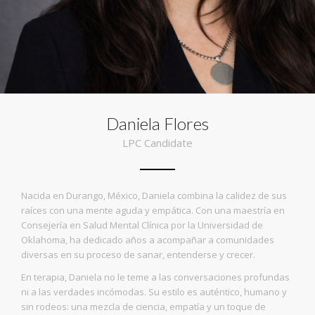
Daniela Flores
LPC Candidate
Nacida en Durango, México, Daniela combina la calidez de sus
raíces con una mente aguda y empática. Con una maestría en
Consejería en Salud Mental Clínica por la Universidad de
Oklahoma, ha dedicado años a acompañar a comunidades
diversas en su proceso de sanar, entenderse y crecer.
En terapia, Daniela no le teme a las conversaciones profundas
ni a las verdades incómodas. Su estilo es auténtico, humano y
sin rodeos: una mezcla de ciencia, empatía y un toque de