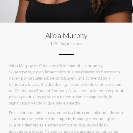
Alicia Murphy
LPC-Supervisor
Alicia Murphy es Consejera Profesional Licenciada y
Supervisora, y cree firmemente que las relaciones fuertes no
nacen por casualidad: se construyen, una conversación
honesta a la vez. Graduada orgullosamente de la Universidad
de Oklahoma (¡Boomer Sooner!), Alicia tiene un talento especial
para ayudar a las parejas a desenredar lo complicado, lo
significativo y todo lo que hay en medio.
En sesión, combina su experiencia clínica con sabiduría de vida
—una mezcla perfecta de empatía, humor y claridad— para
que sus clientes se sientan comprendidos, apoyados y
motivados a crecer. Ya sea guiando a parejas a comunicarse