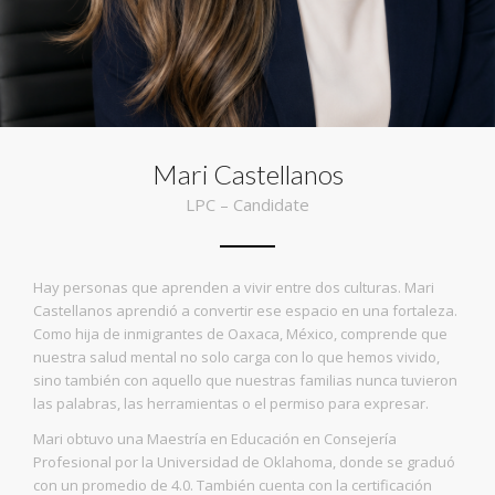
Mari Castellanos
LPC – Candidate
Hay personas que aprenden a vivir entre dos culturas. Mari
Castellanos aprendió a convertir ese espacio en una fortaleza.
Como hija de inmigrantes de Oaxaca, México, comprende que
nuestra salud mental no solo carga con lo que hemos vivido,
sino también con aquello que nuestras familias nunca tuvieron
las palabras, las herramientas o el permiso para expresar.
Mari obtuvo una Maestría en Educación en Consejería
Profesional por la Universidad de Oklahoma, donde se graduó
con un promedio de 4.0. También cuenta con la certificación