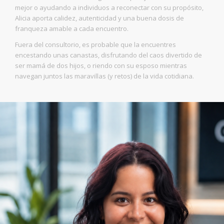
mejor o ayudando a individuos a reconectar con su propósito,
Alicia aporta calidez, autenticidad y una buena dosis de
franqueza amable a cada encuentro.
Fuera del consultorio, es probable que la encuentres
encestando unas canastas, disfrutando del caos divertido de
ser mamá de dos hijos, o riendo con su esposo mientras
navegan juntos las maravillas (y retos) de la vida cotidiana.