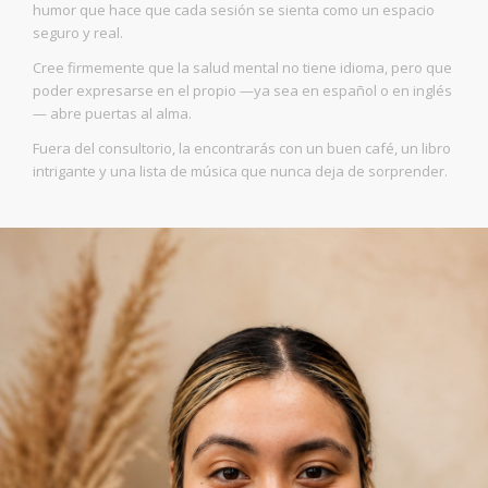
humor que hace que cada sesión se sienta como un espacio
seguro y real.
Cree firmemente que la salud mental no tiene idioma, pero que
poder expresarse en el propio —ya sea en español o en inglés
— abre puertas al alma.
Fuera del consultorio, la encontrarás con un buen café, un libro
intrigante y una lista de música que nunca deja de sorprender.