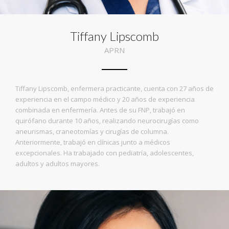
Tiffany Lipscomb
APRN
Tiffany Lipscomb, enfermera practicante, cuenta con 27 años de
experiencia en el campo médico y 20 años de experiencia
combinada en enfermería. Antes de su FNP, trabajó en
quirófano durante 10 años, realizando neurocirugías como
aneurismas, craneotomías y cirugías de columna.
Anteriormente, trabajó en clínicas junto a médicos
excepcionales. Ha trabajado con pediatría, adolescentes,
adultos y adultos mayores.